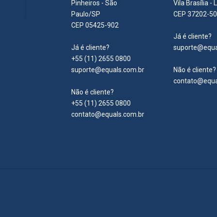
Pinheiros - São
Vila Brasília 
Paulo/SP
CEP 37202-5
CEP 05425-902
Já é cliente?
Já é cliente?
suporte@equa
+55 (11) 2655 0800
suporte@equals.com.br
Não é cliente?
contato@equa
Não é cliente?
+55 (11) 2655 0800
contato@equals.com.br