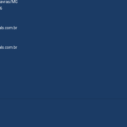
- Lavras/MG
06
ls.com.br
ls.com.br