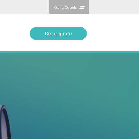
Go to Equals
Get a quote
Get a quote