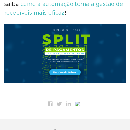
saiba
como a automação torna a gestão de
recebíveis mais eficaz
!