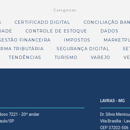
Categorias
G
CERTIFICADO DIGITAL
CONCILIAÇÃO BA
DADE
CONTROLE DE ESTOQUE
DADOS
GESTÃO FINANCEIRA
IMPOSTOS
MARKETP
RMA TRIBUTÁRIA
SEGURANÇA DIGITAL
SE
TENDÊNCIAS
TURISMO
VAREJO
V
LAVRAS - MG
rdoso 7221 - 20º andar
Dr. Sílvio Menicu
Paulo/SP
Vila Brasília - 
CEP 37202-506