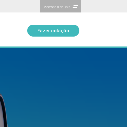
Acessar o equals
Fazer cotação
Fazer cotação