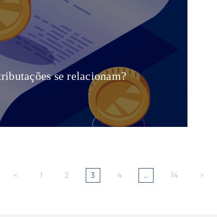
ributações se relacionam?
<
1
2
3
4
…
14
>