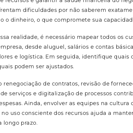
e recursos e garantir a saúde financeira do neg
rentam dificuldades por não saberem exatame
do o dinheiro, o que compromete sua capacidade
sa realidade, é necessário mapear todos os cus
empresa, desde aluguel, salários e contas básic
res e logística. Em seguida, identifique quais 
quais podem ser ajustados.
 renegociação de contratos, revisão de fornece
de serviços e digitalização de processos contr
spesas. Ainda, envolver as equipes na cultura d
 no uso consciente dos recursos ajuda a manter
a longo prazo.