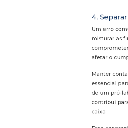
4. Separa
Um erro comu
misturar as f
comprometer o
afetar o cum
Manter contas
essencial par
de um pró-la
contribui par
caixa.