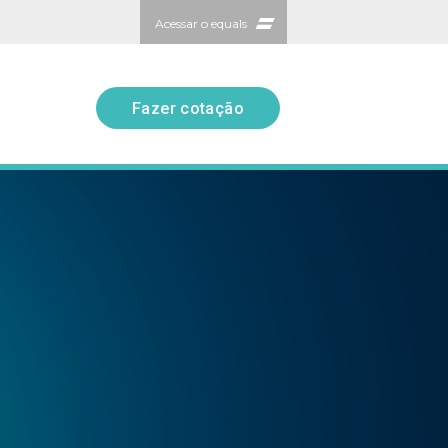
Acessar o equals
Fazer cotação
Fazer cotação