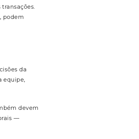
 transações.
a, podem
cisões da
a equipe,
 também devem
orais —