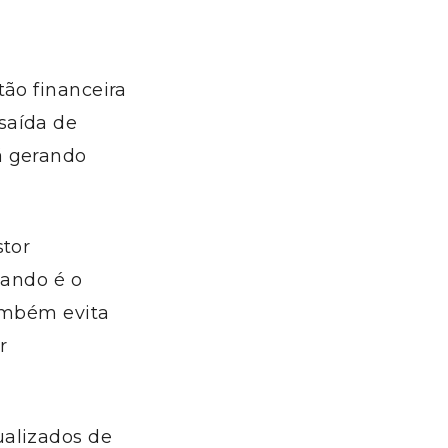
ão financeira
saída de
á gerando
stor
uando é o
também evita
r
ualizados de