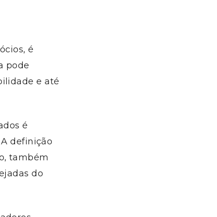
cios, é
ca pode
ilidade e até
rados é
 A definição
ado, também
nejadas do