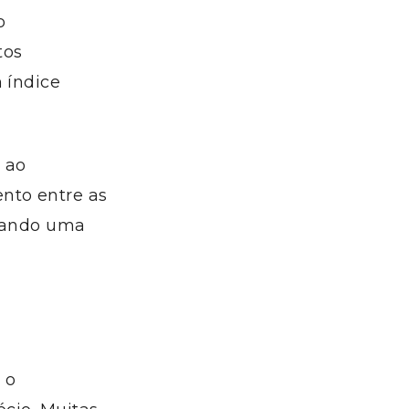
o
tos
 índice
 ao
nto entre as
erando uma
 o