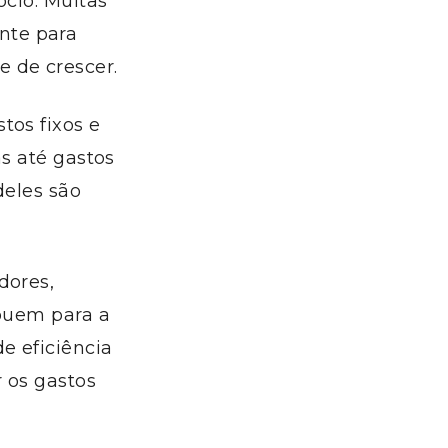
ócio. Muitas
nte para
 de crescer.
tos fixos e
as até gastos
deles são
dores,
ibuem para a
e eficiência
 os gastos