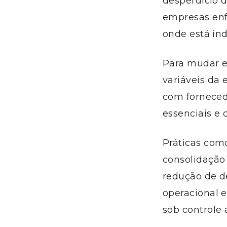
desperdício d
empresas enf
onde está in
Para mudar es
variáveis da 
com fornecedo
essenciais e 
Práticas como
consolidação 
redução de de
operacional e
sob controle 