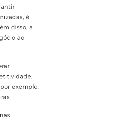
antir
nizadas, é
ém disso, a
egócio ao
erar
titividade.
, por exemplo,
ras.
 nas