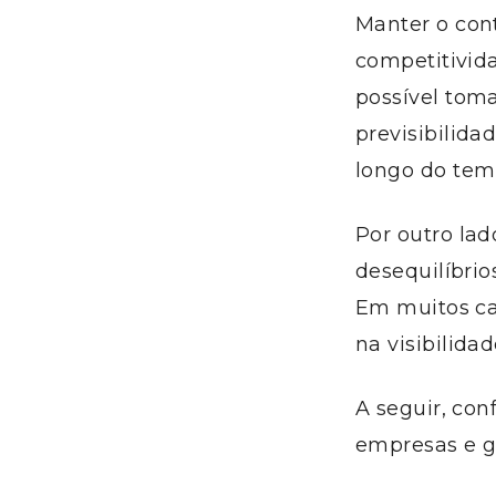
Manter o cont
competitivid
possível toma
previsibilida
longo do tem
Por outro lad
desequilíbri
Em muitos cas
na visibilida
A seguir, con
empresas e ga