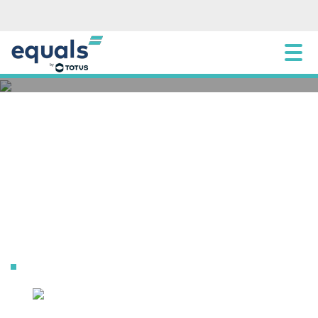
[:pb]Como alinhar sua estratégia de crédito
empresarial à economia atual[:]
8 AGOSTO 2025