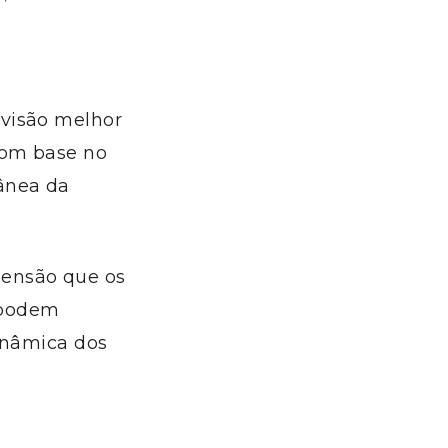
 visão melhor
com base no
ânea da
ensão que os
s podem
dinâmica dos