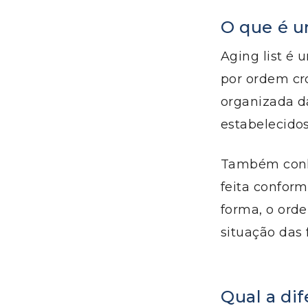
O que é u
Aging list é 
por ordem cr
organizada d
estabelecidos
Também conhe
feita conform
forma, o ord
situação das 
Qual a dif