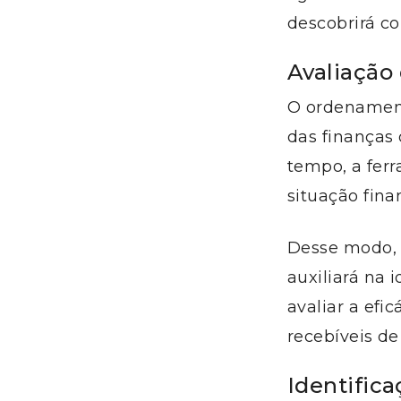
descobrirá co
Avaliação
O ordenament
das finanças
tempo, a fer
situação fina
Desse modo,
auxiliará na 
avaliar a efi
recebíveis de
Identific