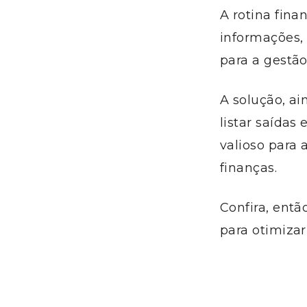
A rotina fina
informações,
para a gestão
A solução, ai
listar saídas
valioso para
finanças.
Confira, entã
para otimiza