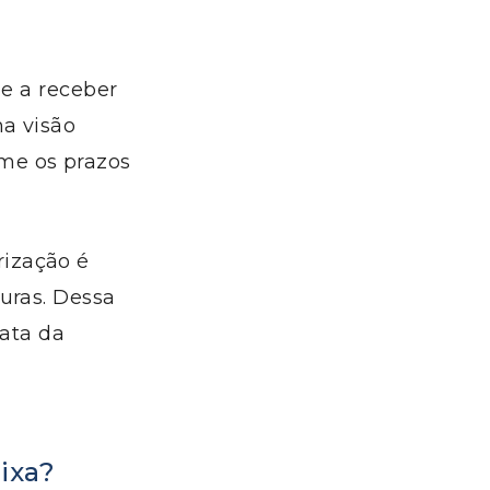
 e a receber
a visão
me os prazos
ização é
uras. Dessa
ata da
aixa?