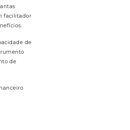
tantas
facilitador
nefícios.
apacidade de
strumento
nto de
inanceiro