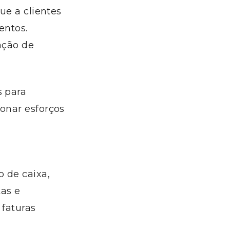
ue a clientes
entos.
cação de
s para
ionar esforços
o de caixa,
tas e
 faturas