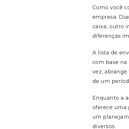
Como você con
empresa. Dian
caixa, outro 
diferenças im
A lista de e
com base na d
vez, abrange
de um período
Enquanto a ag
oferece uma p
um planejame
diversos.