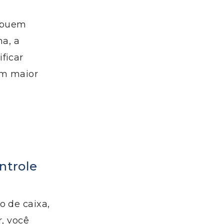
ribuem
ma, a
ficar
om maior
ntrole
o de caixa,
r, você