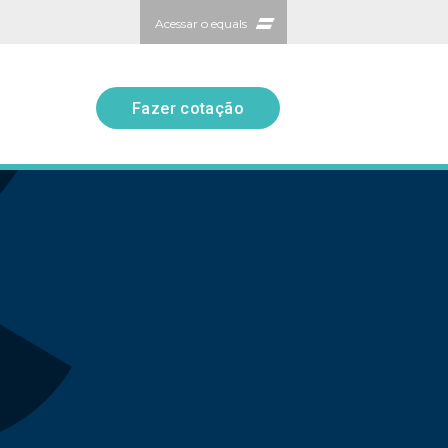
Acessar o equals
Fazer cotação
Fazer cotação