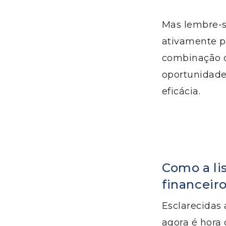
Mas lembre-s
ativamente pa
combinação do
oportunidades
eficácia.
Como a li
financeir
Esclarecidas 
agora é hora 