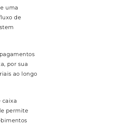
 de uma
fluxo de
istem
e pagamentos
a, por sua
iais ao longo
e caixa
le permite
ebimentos