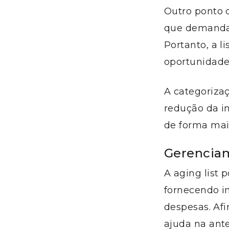
Outro ponto q
que demanda
Portanto, a l
oportunidade
A categorizaç
redução da in
de forma mais
Gerenciam
A aging list 
fornecendo in
despesas. Afi
ajuda na ante