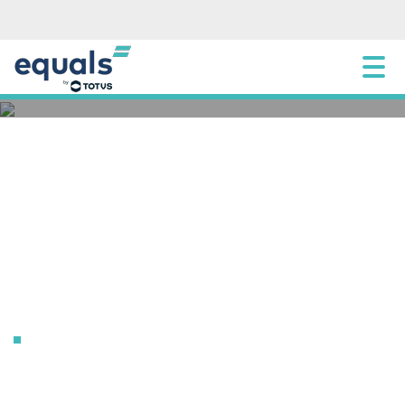
[:pb]Como alinhar sua estratégia de crédito
empresarial à economia atual[:]
8 AGOSTO 2025