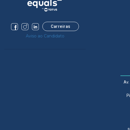
Carreiras
Aviso ao Candidato
Av.
P
s