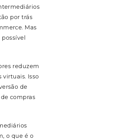
ntermediários
ão por trás
ommerce. Mas
 possível
dores reduzem
virtuais. Isso
versão de
a de compras
rmediários
, o que é o