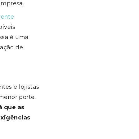
empresa.
rente
íveis
Essa é uma
iação de
tes e lojistas
menor porte.
á que as
xigências