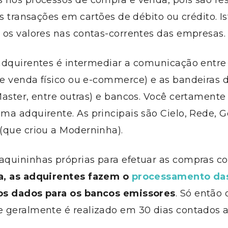
 nos processos de compra e venda, pois são re
as transações em cartões de débito ou crédito. Is
 os valores nas contas-correntes das empresas.
adquirentes é intermediar a comunicação entr
e venda físico ou e-commerce) e as bandeiras d
Master, entre outras) e bancos. Você certament
a adquirente. As principais são Cielo, Rede, G
(que criou a Moderninha).
quininhas próprias para efetuar as compras co
a, as adquirentes fazem o
processamento das
os dados para os bancos emissores
. Só então 
 geralmente é realizado em 30 dias contados a 