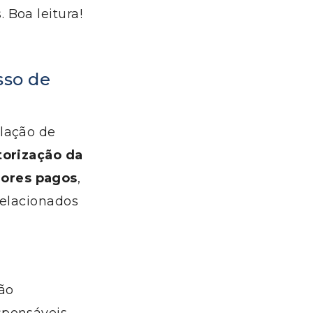
 Boa leitura!
sso de
ulação de
torização da
lores pagos
,
relacionados
ão