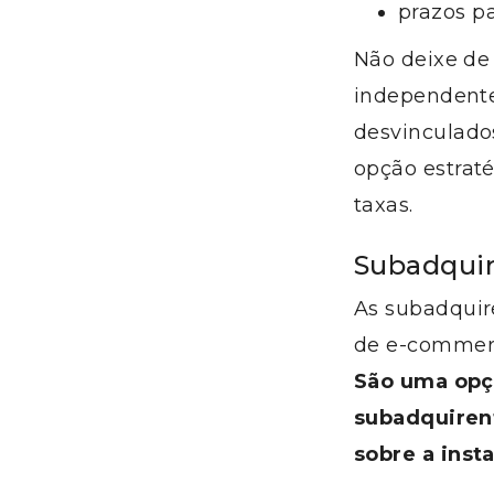
prazos p
Não deixe de 
independente
desvinculado
opção estrat
taxas.
Subadqui
As subadquire
de e-commerc
São uma opç
subadquiren
sobre a inst