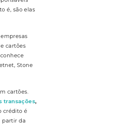
sponsáveis
to é, são elas
e empresas
e cartões
e conhece
etnet, Stone
m cartões.
 transações
,
o crédito é
partir da