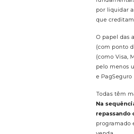
fundamentais
por liquidar 
que creditam
O papel das 
(com ponto d
(como Visa, 
pelo menos um
e PagSeguro 
Todas têm ma
Na sequênci
repassando 
programado e
venda.