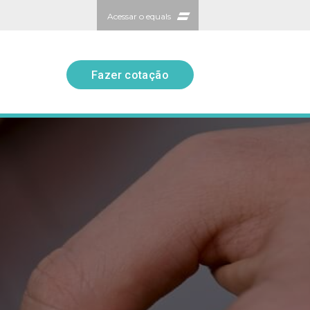
Acessar o equals
Fazer cotação
Fazer cotação