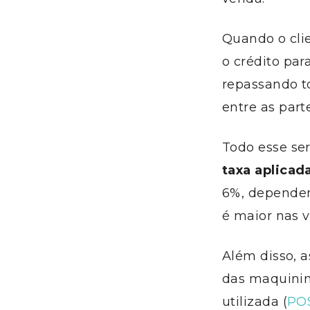
Quando o cli
o crédito pa
repassando to
entre as part
Todo esse se
taxa aplicad
6%, dependen
é maior nas 
Além disso, 
das maquinin
utilizada (
PO