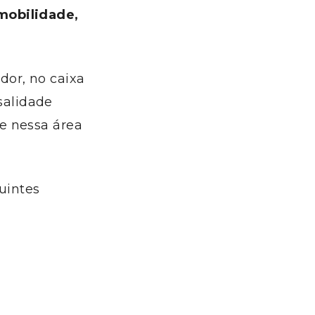
mobilidade,
or, no caixa
salidade
e nessa área
uintes