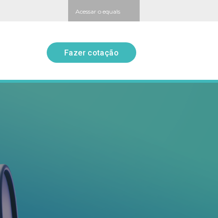
Acessar o equals
Fazer cotação
Fazer cotação