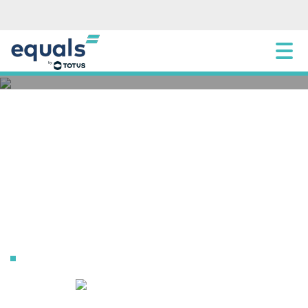
[:pb]Como alinhar sua estratégia de crédito
empresarial à economia atual[:]
8 AGOSTO 2025