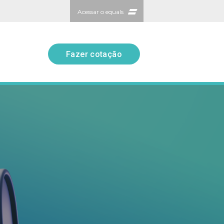
Acessar o equals
Fazer cotação
Fazer cotação