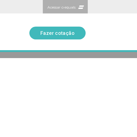
Acessar o equals
Fazer cotação
Fazer cotação