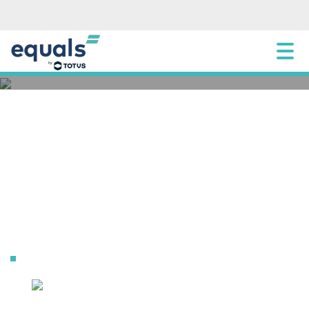
[:pb]Como alinhar sua estratégia de crédito
empresarial à economia atual[:]
8 AGOSTO 2025