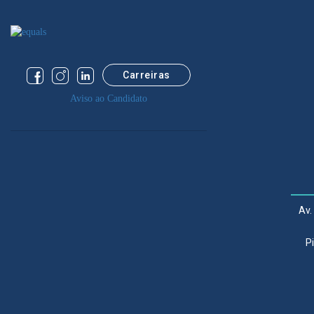
Carreiras
Aviso ao Candidato
Av.
P