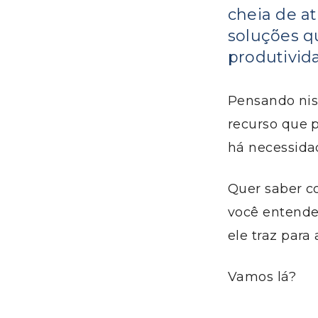
cheia de at
soluções q
produtivida
Pensando nis
recurso que p
há necessidad
Quer saber c
você entende
ele traz para
Vamos lá?