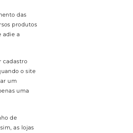
umento das
rsos produtos
 adie a
r cadastro
quando o site
zar um
apenas uma
nho de
sim, as lojas