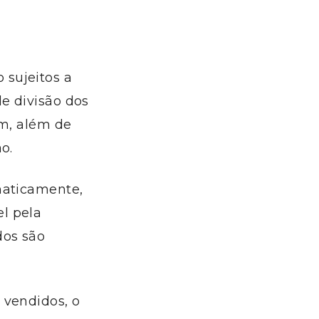
 sujeitos a
de divisão dos
am, além de
o.
maticamente,
l pela
dos são
 vendidos, o