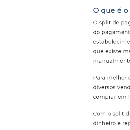
O que é o
O split de p
do pagamento
estabelecime
que existe ma
manualmente
Para melhor 
diversos ven
comprar em l
Com o split d
dinheiro e r