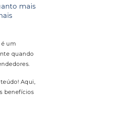
quanto mais
mais
e é um
ente quando
vendedores.
teúdo! Aqui,
s benefícios