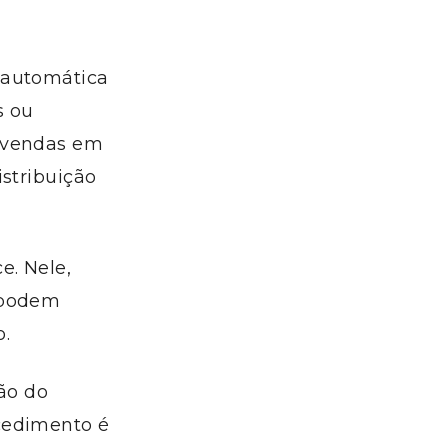
 automática
s ou
s vendas em
istribuição
e. Nele,
 podem
.
são do
cedimento é