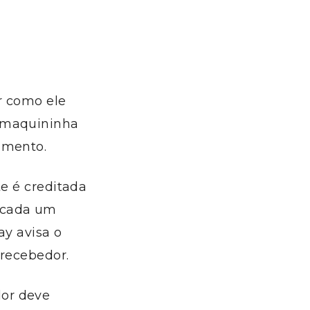
r como ele
a maquininha
amento.
te é creditada
 cada um
ay avisa o
 recebedor.
dor deve