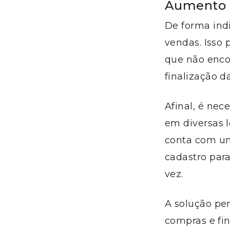
Aumento 
De forma ind
vendas. Isso
que não enco
finalização d
Afinal, é nec
em diversas 
conta com um 
cadastro par
vez.
A solução per
compras e fin