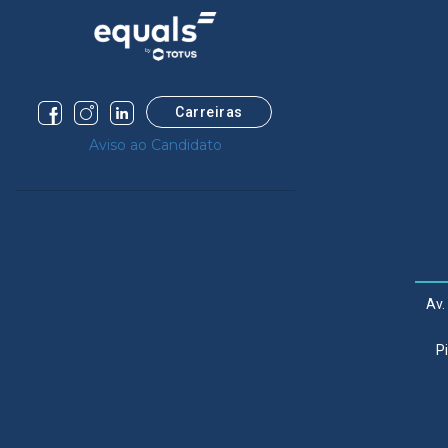
Carreiras
Aviso ao Candidato
Av.
P