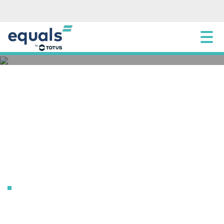
[:pb]Como alinhar sua estratégia de crédito
empresarial à economia atual[:]
8 AGOSTO 2025