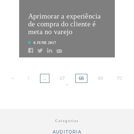
Aprimorar a experiência
de compra do cliente é
meta no varejo
6 JUNE 2017
LEIA MAIS
<
1
…
67
68
69
70
>
Categorias
AUDITORIA