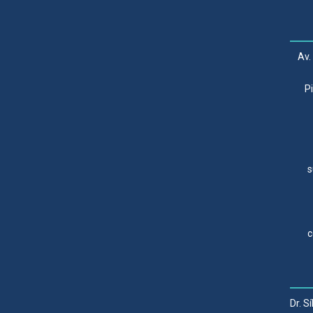
Av.
P
s
c
Dr. S