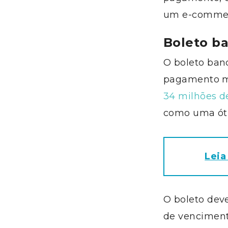
um e-commerce
Boleto ba
O boleto banc
pagamento ma
34 milhões d
como uma ót
Leia
O boleto deve
de vencimento