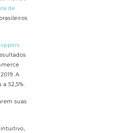
ira de
rasileiros
hoppers
esultados
ommerce
2019. A
 a 52,5%.
arem suas
ntuitivo,