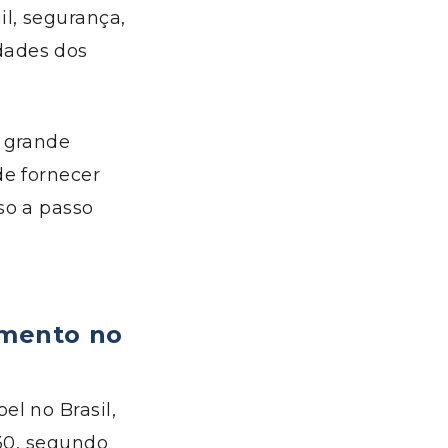
l, segurança,
dades dos
a grande
de fornecer
so a passo
amento no
el no Brasil,
030, segundo