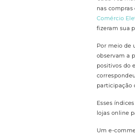
nas compras 
Comércio El
fizeram sua 
Por meio de u
observam a p
positivos d
correspondeu
participação
Esses índice
lojas online 
Um e-commerc