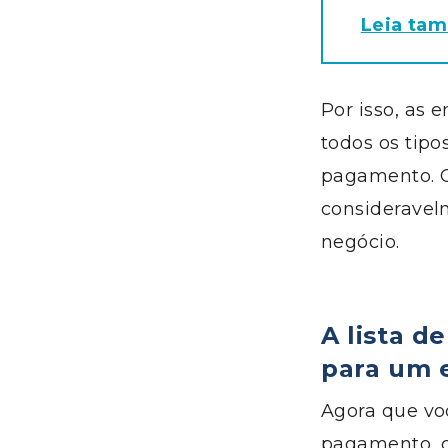
Leia tam
Por isso, as
todos os tipo
pagamento. C
consideravel
negócio.
A lista d
para um
Agora que vo
pagamento, co