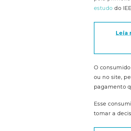
estudo
do IEE
Leia 
O consumidor
ou no site, 
pagamento qu
Esse consumi
tomar a decis