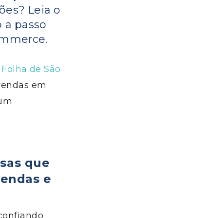
ões? Leia o
 a passo
ommerce.
a
Folha de São
s vendas em
 um
sas que
vendas e
 confiando