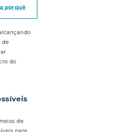
ba porquê
 alcançando
s de
tar
cro do
ssíveis
 meios de
íveis para