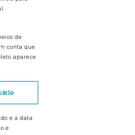
l.
meios de
em conta que
oleto aparece
cário
ado e a data
zo e