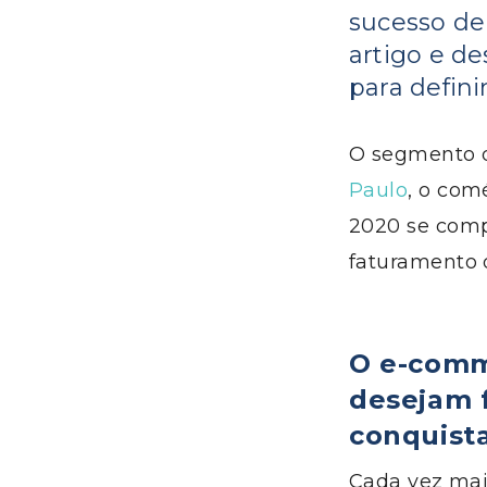
sucesso de
artigo e d
para defin
O segmento d
Paulo
, o com
2020 se comp
faturamento d
O e-comm
desejam 
conquista
Cada vez mais