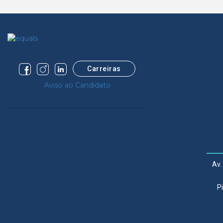
Carreiras
Aviso ao Candidato
Av.
P