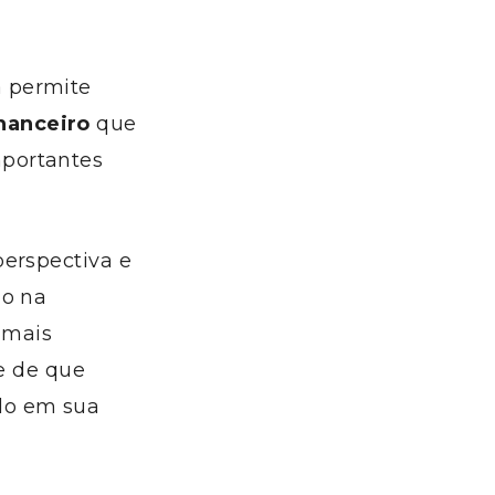
a permite
nanceiro
que
portantes
perspectiva e
do na
 mais
 e de que
do em sua