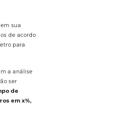
 em sua
dos de acordo
etro para
om a análise
ão ser
mpo de
uros em x%,