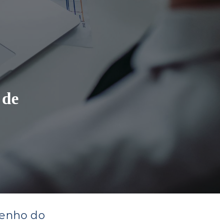
 de
penho do