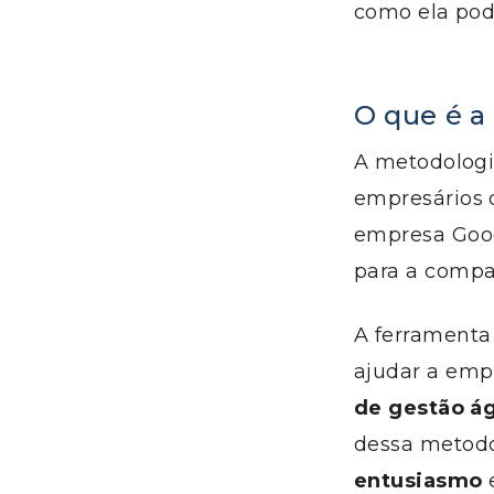
como ela pod
O que é 
A metodologi
empresários 
empresa Goog
para a compa
A ferrament
ajudar a emp
de gestão ág
dessa metodo
entusiasmo
e