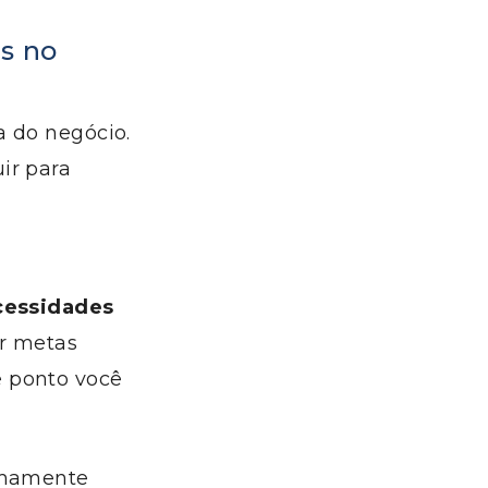
as no
a do negócio.
ir para
cessidades
ar metas
e ponto você
remamente