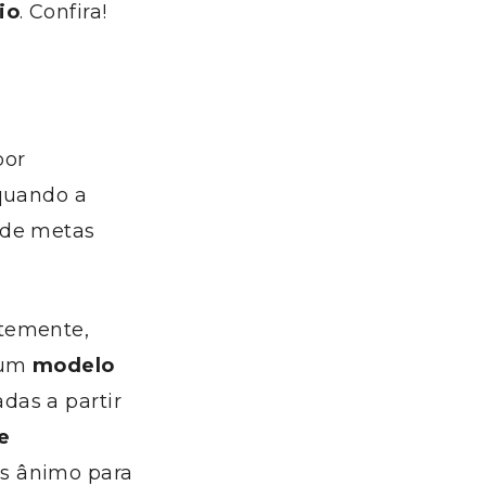
io
. Confira!
por
 quando a
 de metas
temente,
o um
modelo
adas a partir
e
is ânimo para