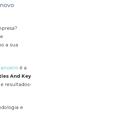
 novo
mpresa?
de
mo a sua
nanceiro
é a
ties And Key
 e resultados-
odologia e