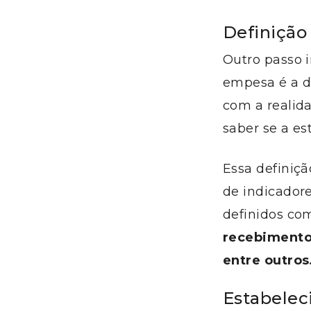
Definição 
Outro passo 
empesa é a de
com a realid
saber se a es
Essa definiç
de indicador
definidos co
recebimento
entre outros
Estabelec