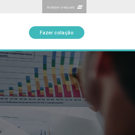
Acessar o equals
Fazer cotação
Fazer cotação