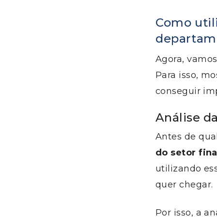
Como util
departame
Agora, vamos 
Para isso, m
conseguir im
Análise da
Antes de qual
do setor fin
utilizando e
quer chegar.
Por isso, a 