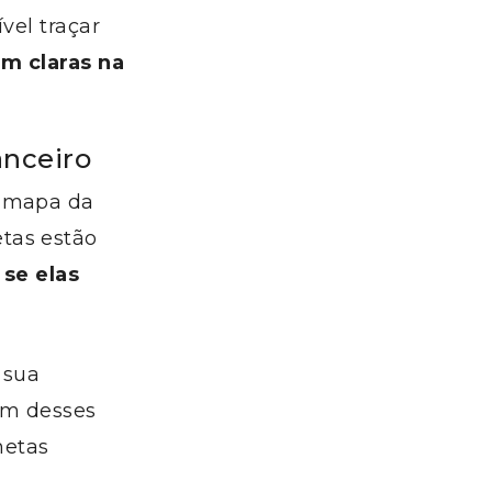
vel traçar
m claras na
anceiro
o mapa da
tas estão
 se elas
 sua
 um desses
metas