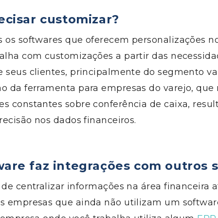
ecisar customizar
?
s os softwares que oferecem
personalizações no
alha com customizações a partir das necessid
 seus clientes
, principalmente do segmento var
ão da ferramenta
para empresas do varejo
,
que 
es constantes sobre conferência de caixa,
resul
precisão n
os dados
financeir
os
.
ware faz integrações com outros 
 de centralizar informações na área financeira 
as empresas que ainda não utilizam um softwa