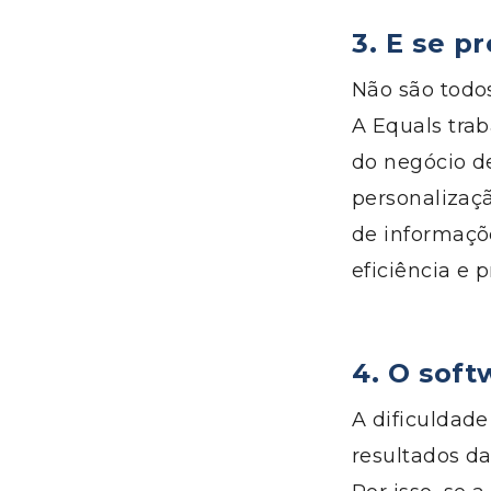
3.
E se pr
Não são todo
A
Equals
trab
do
negócio de
personalizaç
de informaçõ
eficiência e 
4.
O soft
A dificuldade
resultados d