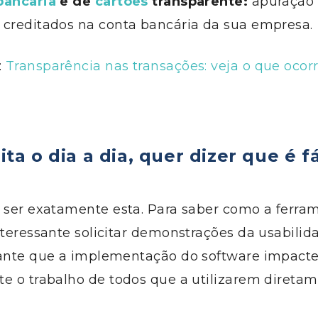
bancária
e de
cartões
transparente:
apuração 
 creditados na conta bancária da sua empresa.
:
Transparência nas transações: veja o que ocorr
lita o dia a dia
,
quer dizer que é fá
e ser exatamente esta. Para saber como a ferra
nteressante solicitar demonstrações da usabilid
ante que a implementação do software impact
te
o trabalho de todos que a utilizarem diretam