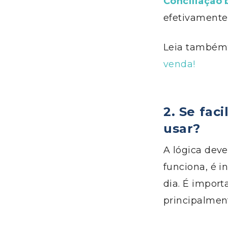
Conciliação 
efetivamente
Leia também
venda!
2.
Se faci
usar?
A lógica dev
funciona, é i
dia. É imp
ort
principalmen