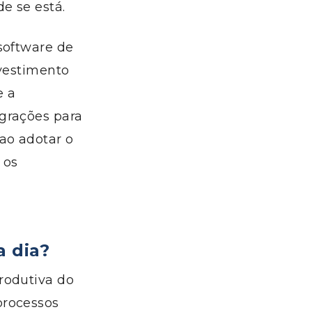
e se está.
software de
nvestimento
e a
egrações
para
 ao adotar o
 os
a dia?
rodutiva do
processos