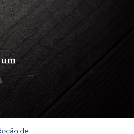
r um
doção de