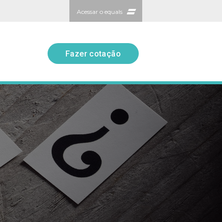
Acessar o equals
Fazer cotação
Fazer cotação