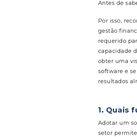
Antes de sabe
Por isso, re
gestão finan
requerido par
capacidade d
obter uma vi
software
e
se
resultados a
1. Quais 
Adotar um so
setor permit