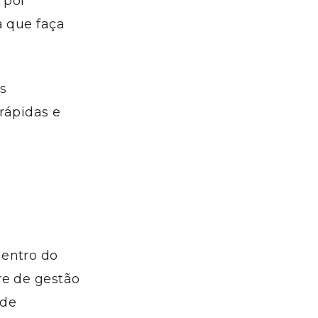
, por
a que faça
s
rápidas e
dentro do
re de gestão
de