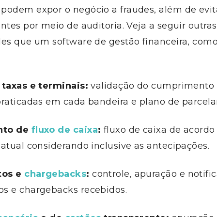
podem expor o negócio a fraudes
, além de evit
entes
por meio de auditoria
.
Veja a seguir
outras
des que um software de gestão financeira
, com
taxas e terminais:
validação do cumprimento 
praticadas em cada bandeira e plano de parcel
nto de
fluxo de caixa
:
fluxo de caixa de acord
atual considerando inclusive as antecipações.
tos e
chargebacks
:
controle, apuração e notifi
os e
chargebacks
recebidos.