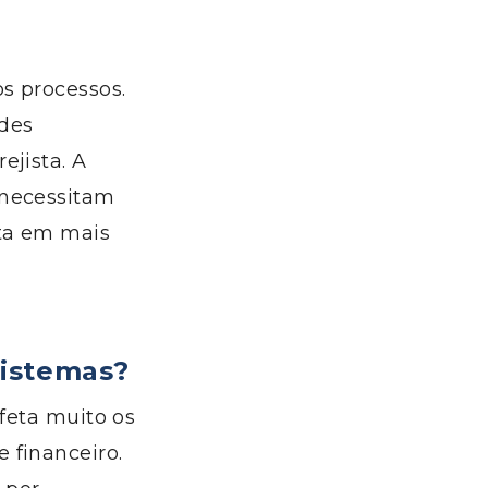
s processos.
ades
ejista.
A
necessitam
ta
em mais
sistemas
?
afeta muito os
re
financeiro
.