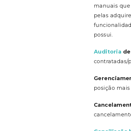
manuais
que 
pelas adquir
funcionalida
possui
.
Auditoria
de 
contratadas/
Gerenciame
posição mais 
Cancelamen
cancelament