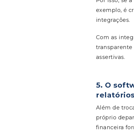
Por isso, se 
exemplo, é c
integrações.
Com as integ
transparente
assertivas.
5.
O soft
relatório
Além de troc
próprio depar
financeira fo