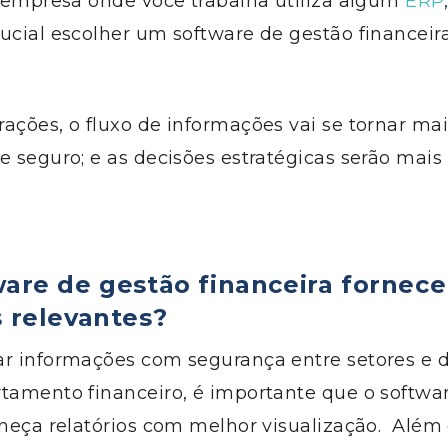
a empresa onde você trabalha utiliza
algum
ERP
rucial
escolher um software de gestão financeir
rações
,
o fluxo de informações vai se tornar mai
 e seguro
; e as decisões estratégicas
serão
mais 
ware de gestão financeira fornece
s
relevantes
?
ar informações com segurança entre setores e 
tamento financeiro, é importante que o sof
tw
a
rneça relatórios
com
melhor visualização
.
Além 