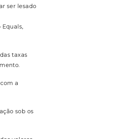
ar ser lesado
o
Equals
,
das taxas
amento.
o com a
cação sob os