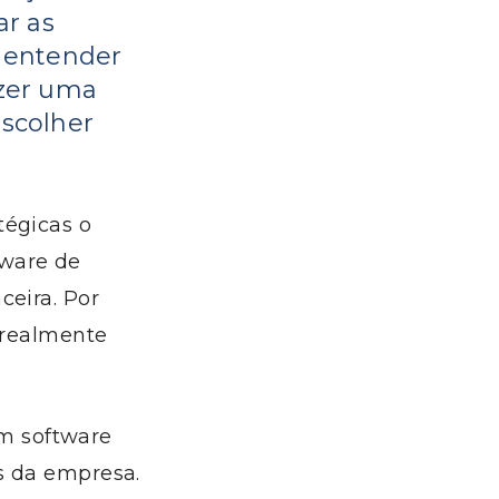
ar as
a entender
azer uma
escolher
atégicas
o
tware
de
ceira
. Por
e realmente
m software
is da empresa.