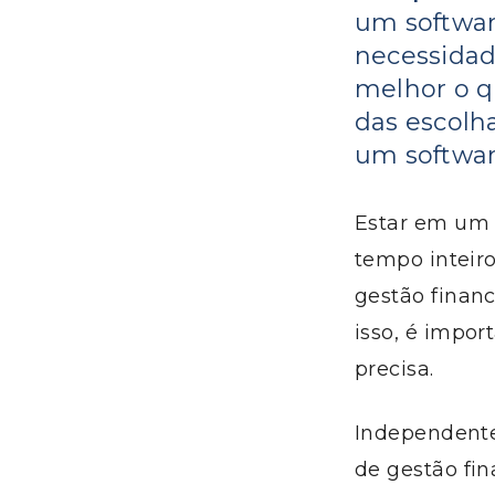
um softwar
necessidad
melhor o q
das escolh
um softwar
Estar
em
um 
tempo inteir
gestão financ
isso, é impor
precisa.
Independente
de gestão fin