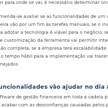
r para onde se vai, é necessário determinar ond
comenda-se
avaliar se as funcionalidades de um 
ceira vão
por
um fim às tarefas manuais, se o i
a adotar a tecnologia é viável para o negócio, s
e customização da ferramenta vai permitir int
são completa
, se a empresa terá escalabilidade
 o tempo hábil para a implementação vai trazer
lmejados
.
funcionalidades vão ajudar no dia 
ftware de gestão financeira em toda a cadeia p
e acabar com as desconfianças causadas
pel
os 