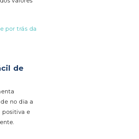
dos valores
e por trás da
cil de
menta
ade no dia a
e
positiva e
ente.