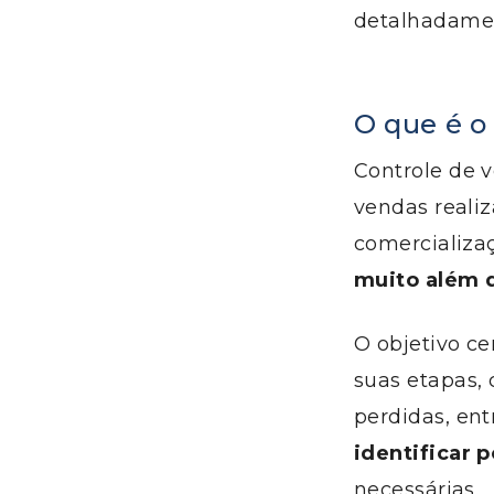
detalhadamen
O que é o
Controle de 
vendas reali
comercializaç
muito além d
O objetivo c
suas etapas, 
perdidas, ent
identificar p
necessárias.