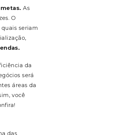
 metas.
As
zes. O
E quais seriam
ialização,
vendas.
ficiência da
egócios será
ntes áreas da
sim, você
nfira!
ma das