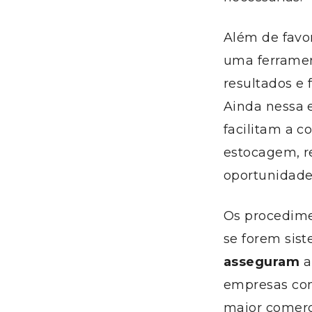
Além de favo
uma ferramen
resultados e 
Ainda nessa 
facilitam a c
estocagem, r
oportunidade
Os procedimen
se forem sis
asseguram
a
empresas co
maior comerc