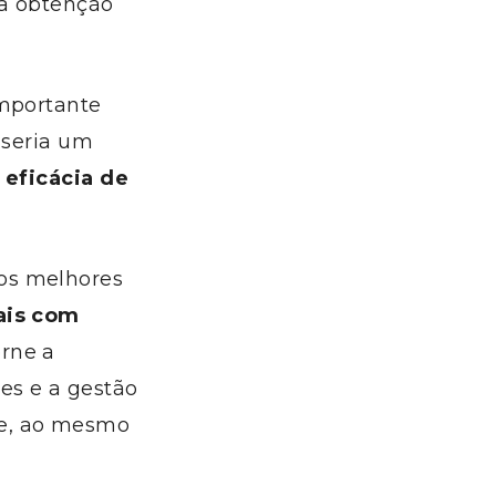
na obtenção
importante
 seria um
 eficácia de
os melhores
ais com
orne a
es e a gestão
 e, ao mesmo