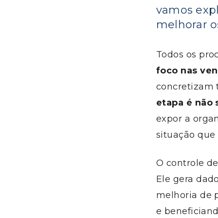
vamos expl
melhorar o
Todos os pro
foco nas ve
concretizam t
etapa é não 
expor a organ
situação que 
O controle 
Ele gera dad
melhoria de 
e beneficiand