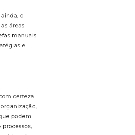
ainda, o
 as áreas
efas manuais
atégias e
 com certeza,
a organização,
 que podem
 processos,