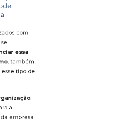
pode
sa
izados com
 se
nciar essa
omo
, também,
 esse tipo de
rganização
.
ara a
l da empresa