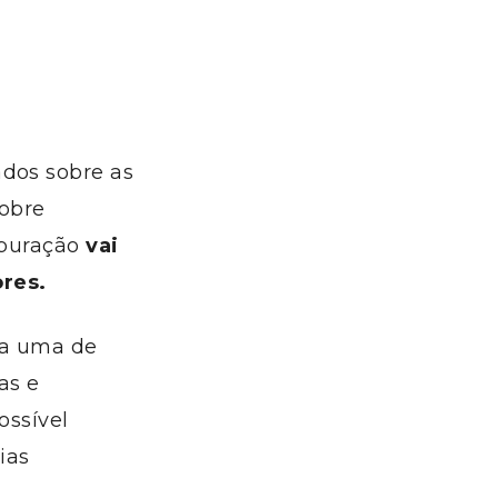
ados sobre as
sobre
 apuração
vai
res.
da uma de
as e
ossível
ias