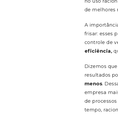
no uso racion
de melhores r
A importânci
frisar: esses
controle de 
eficiência,
qu
Dizemos que 
resultados p
menos
. Dess
empresa mais 
de processo
tempo, racion