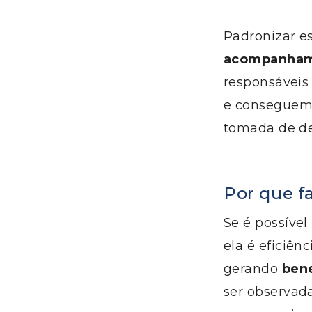
Padronizar e
acompanhame
responsáveis
e conseguem s
tomada de de
Por que f
Se é possível
ela é eficiên
gerando
bene
ser observad