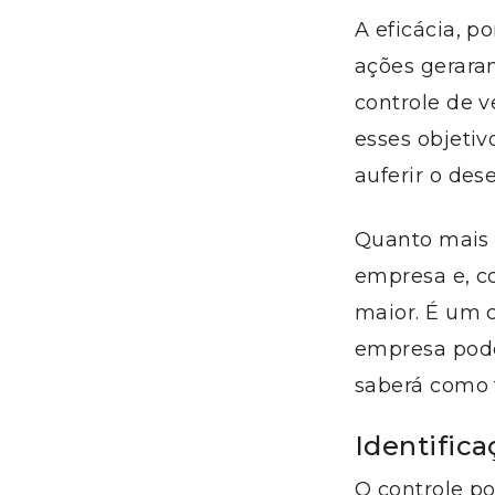
A eficácia, p
ações geraram
controle de v
esses objetiv
auferir o de
Quanto mais e
empresa e, c
maior. É um c
empresa pode
saberá como t
Identific
O controle p