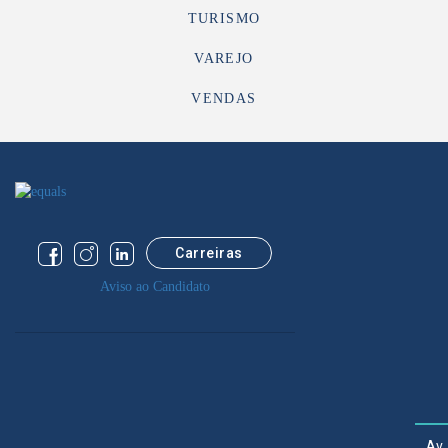
TURISMO
VAREJO
VENDAS
Carreiras
Aviso ao Candidato
Av.