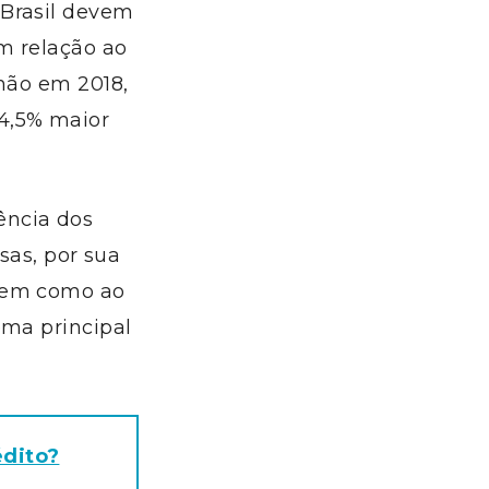
 Brasil devem
m relação ao
lhão em 2018,
4,5% maior
ência dos
sas, por sua
 bem como ao
ema principal
édito?