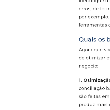
identifique d
erros, de for
por exemplo. 
ferramentas d
Quais os 
Agora que voc
de otimizar e
negócio:
1. Otimizaç
conciliação b
são feitas e
produz mais 