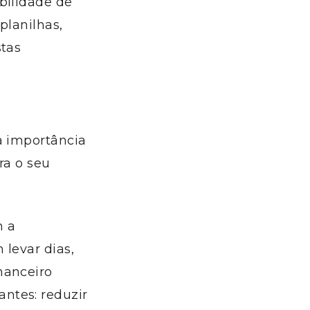
bilidade de
planilhas,
stas
a importância
ra o seu
 a
 levar dias,
nanceiro
ntes: reduzir