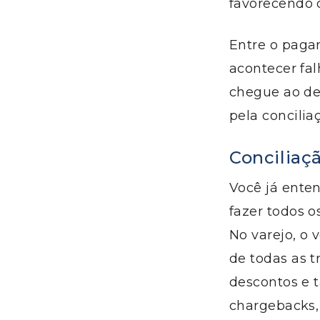
favorecendo 
Entre o paga
acontecer fa
chegue ao de
pela concilia
Conciliaçã
Você já enten
fazer todos 
No varejo, o 
de todas as t
descontos e t
chargebacks