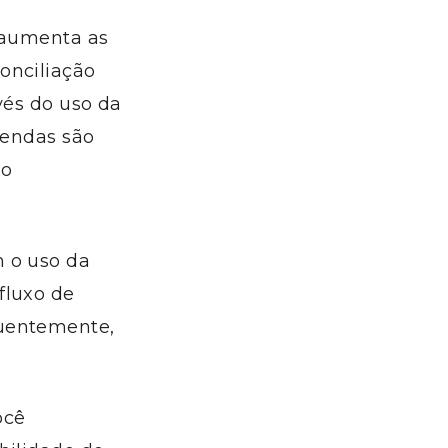
l aumenta as
onciliação
vés do uso da
 vendas são
ão
m o uso da
fluxo de
quentemente,
ocê