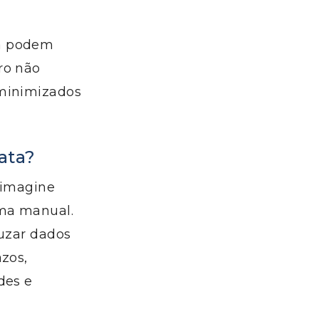
sa podem
ro não
 minimizados
ata?
 imagine
rma manual.
ruzar dados
azos,
des e