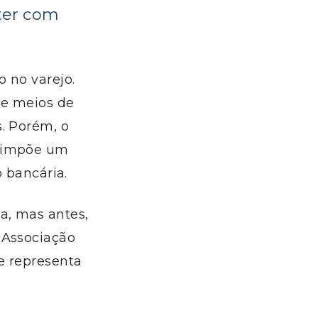
ter com
 no varejo.
de meios de
. Porém, o
e impõe um
o bancária.
a, mas antes,
(Associação
ue representa