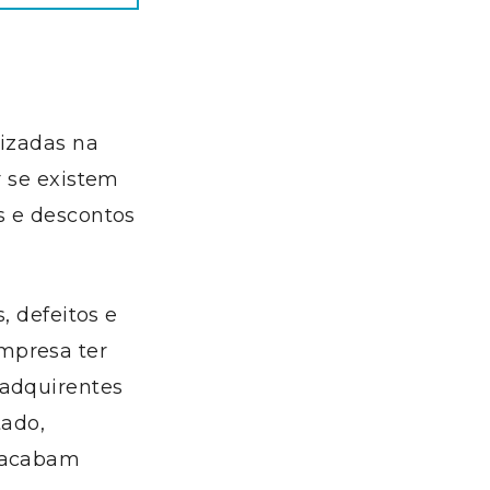
lizadas na
r se existem
s e descontos
, defeitos e
mpresa ter
 adquirentes
ado,
e acabam