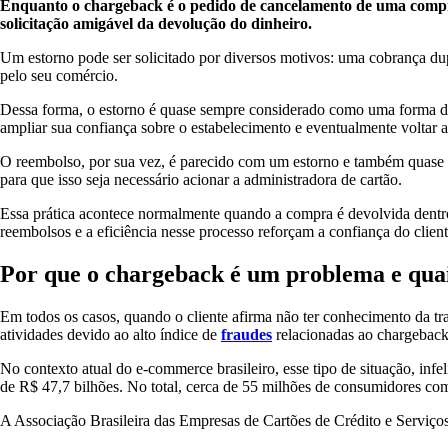
Enquanto o chargeback é o pedido de cancelamento de uma compra 
solicitação amigável da devolução do dinheiro.
Um estorno pode ser solicitado por diversos motivos: uma cobrança dup
pelo seu comércio.
Dessa forma, o estorno é quase sempre considerado como uma forma de 
ampliar sua confiança sobre o estabelecimento e eventualmente voltar a
O reembolso, por sua vez, é parecido com um estorno e também quase s
para que isso seja necessário acionar a administradora de cartão.
Essa prática acontece normalmente quando a compra é devolvida dentro
reembolsos e a eficiência nesse processo reforçam a confiança do clien
Por que o chargeback é um problema e quai
Em todos os casos, quando o cliente afirma não ter conhecimento da tran
atividades devido ao alto índice de
fraudes
relacionadas ao chargeback.
No contexto atual do e-commerce brasileiro, esse tipo de situação, in
de R$ 47,7 bilhões. No total, cerca de 55 milhões de consumidores com
A Associação Brasileira das Empresas de Cartões de Crédito e Serviç