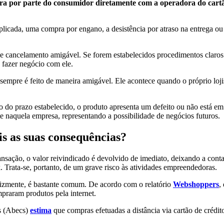
por parte do consumidor diretamente com a operadora do cartão, e
licada, uma compra por engano, a desistência por atraso na entrega ou
cancelamento amigável. Se forem estabelecidos procedimentos claros s
 fazer negócio com ele.
empre é feito de maneira amigável. Ele acontece quando o próprio loji
 do prazo estabelecido, o produto apresenta um defeito ou não está e
te naquela empresa, representando a possibilidade de negócios futuros.
s as suas consequências?
sação, o valor reivindicado é devolvido de imediato, deixando a conta p
 Trata-se, portanto, de um grave risco às atividades empreendedoras.
felizmente, é bastante comum. De acordo com o relatório
Webshoppers
,
praram produtos pela internet.
os (Abecs)
estima
que compras efetuadas a distância via cartão de créd