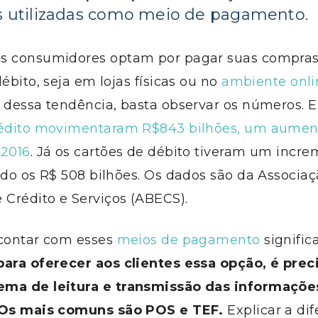
s utilizadas como meio de pagamento.
s consumidores optam por pagar suas compras
débito, seja em lojas físicas ou no
ambiente onli
a dessa tendência, basta observar os números. 
rédito movimentaram R$843 bilhões, um aumen
 2016
. Já os cartões de débito tiveram um incr
ndo os R$ 508 bilhões. Os dados são da Associaçã
 Crédito e Serviços (ABECS).
 contar com esses
meios de pagamento
signific
ara oferecer aos clientes essa opção, é prec
ema de leitura e transmissão das informaçõe
 Os mais comuns são POS e TEF.
Explicar a di