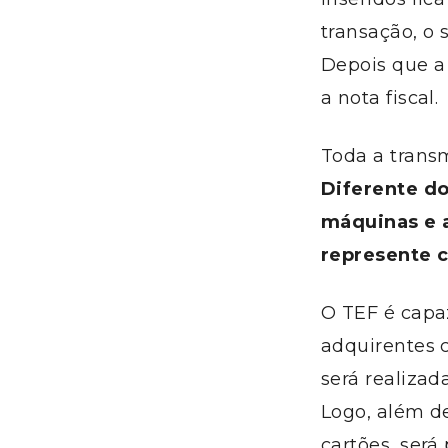
transação, o 
Depois que a
a nota fiscal.
Toda a transm
Diferente do
máquinas e 
represente c
O TEF é capaz
adquirentes c
será realizad
Logo, além d
cartões, ser