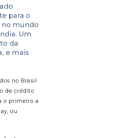
cado
te para o
ís no mundo
Índia. Um
to da
, e mais
os no Brasil
o de crédito
a o primeiro a
ay, ou