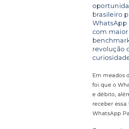
oportunida
brasileiro
WhatsApp P
com maior 
benchmarki
revolução 
curiosidade
Em meados de
foi que o Wh
e débito, alé
receber essa
WhatsApp Pay