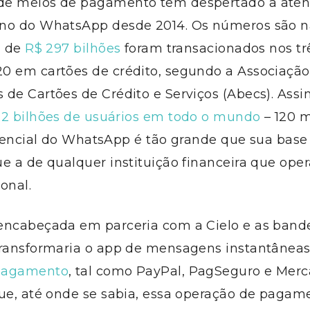
de meios de pagamento tem despertado a aten
no do WhatsApp desde 2014. Os números são n
a de
R$ 297 bilhões
foram transacionados nos tr
0 em cartões de crédito, segundo a Associação 
de Cartões de Crédito e Serviços (Abecs). Assi
 2 bilhões de usuários em todo o mundo
– 120 
otencial do WhatsApp é tão grande que sua base
e a de qualquer instituição financeira que ope
ional.
encabeçada em parceria com a Cielo e as bande
transformaria o app de mensagens instantâne
pagamento
, tal como PayPal, PagSeguro e Mer
que, até onde se sabia, essa operação de pagam