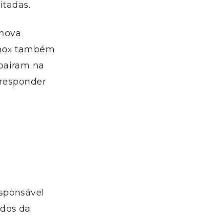
itadas.
 nova
cho» também
pairam na
 responder
sponsável
ados da