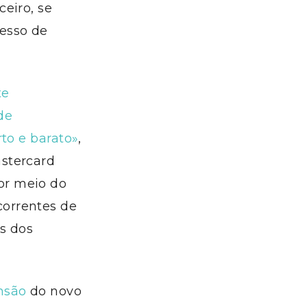
eiro, se
esso de
te
de
to e barato»
,
stercard
or meio do
orrentes de
s dos
nsão
do novo