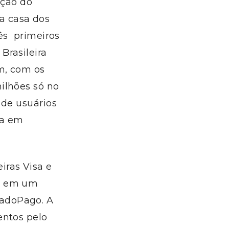
ção do
a casa dos
ês primeiros
Brasileira
m, com os
milhões só no
 de usuários
ra em
iras Visa e
as em um
cadoPago. A
entos pelo