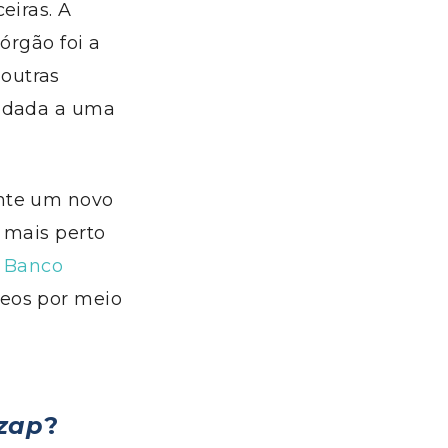
eiras. A
órgão foi a
outras
a dada a uma
ente um novo
 mais perto
o Banco
eos por meio
zap
?