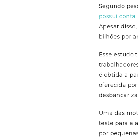
Segundo pesq
possui conta
Apesar disso
bilhões por a
Esse estudo 
trabalhadore
é obtida a pa
oferecida po
desbancariza
Uma das moti
teste para a
por pequenas