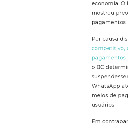
economia. O B
mostrou preo
pagamentos 
Por causa di
competitivo,
pagamentos in
o BC determi
suspendessem
WhatsApp até
meios de pag
usuários.
Em contrapar