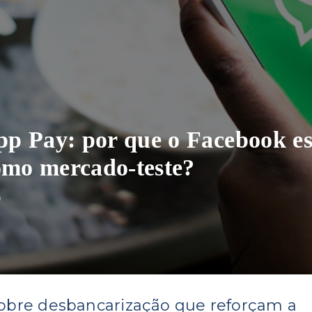
p Pay: por que o Facebook es
omo mercado-teste?
0
obre desbancarização que reforçam a