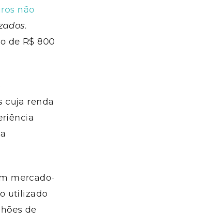
iros não
zados.
no de R$ 800
o
s cuja renda
eriência
da
um mercado-
 utilizado
lhões de